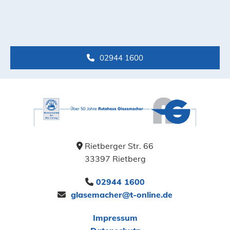
02944 1600
Rietberger Str. 66

33397 Rietberg
02944 1600

glasemacher@t-online.de

Impressum